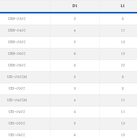
D1
L1
UEH~0302
3
8
UEH~0402
4
11
UEH~0502
5
13
UEH~0602
6
15
UEH~0802
8
20
UEI~0302M
3
8
UEI~0302
3
8
UEI~0402M
4
11
UEI~0402
4
11
UEI~0502
5
13
UEI~0602
6
15