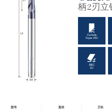
柄2刃立
Carbide
Super MG
HRC
60
型号
直径
刃长