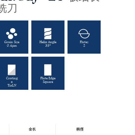
铣刀
Grain Size
Helix Angle
Flutes
0.4μm
35°
2
Coating
Flute Edge
x
Square
TiaLN
全长
柄俓